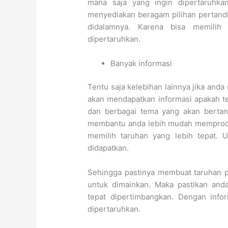
mana saja yang ingin dipertaruhka
menyediakan beragam pilihan pertand
didalamnya. Karena bisa memilih
dipertaruhkan.
Banyak informasi
Tentu saja kelebihan lainnya jika and
akan mendapatkan informasi apakah t
dan berbagai tema yang akan bertan
membantu anda lebih mudah memproduk
memilih taruhan yang lebih tepat. 
didapatkan.
Sehingga pastinya membuat taruhan 
untuk dimainkan. Maka pastikan an
tepat dipertimbangkan. Dengan info
dipertaruhkan.