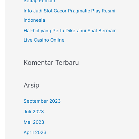
Setiap Pemain
Info Judi Slot Gacor Pragmatic Play Resmi
Indonesia
Hal-hal yang Perlu Diketahui Saat Bermain
Live Casino Online
Komentar Terbaru
Arsip
September 2023
Juli 2023
Mei 2023
April 2023