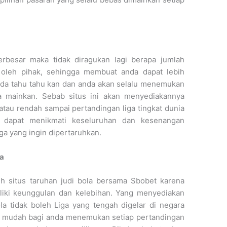
erbesar maka tidak diragukan lagi berapa jumlah
 oleh pihak, sehingga membuat anda dapat lebih
anda tahu tahu kan dan anda akan selalu menemukan
da mainkan. Sebab situs ini akan menyediakannya
 atau rendah sampai pertandingan liga tingkat dunia
a dapat menikmati keseluruhan dan kesenangan
a yang ingin dipertaruhkan.
la
ih situs taruhan judi bola bersama Sbobet karena
liki keunggulan dan kelebihan. Yang menyediakan
a tidak boleh Liga yang tengah digelar di negara
h mudah bagi anda menemukan setiap pertandingan