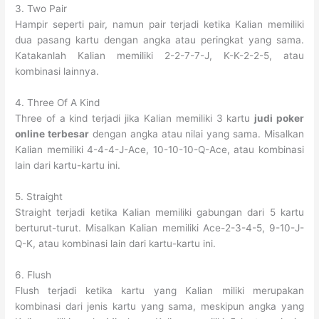
3. Two Pair
Hampir seperti pair, namun pair terjadi ketika Kalian memiliki
dua pasang kartu dengan angka atau peringkat yang sama.
Katakanlah Kalian memiliki 2-2-7-7-J, K-K-2-2-5, atau
kombinasi lainnya.
4. Three Of A Kind
Three of a kind terjadi jika Kalian memiliki 3 kartu
judi poker
online terbesar
dengan angka atau nilai yang sama. Misalkan
Kalian memiliki 4-4-4-J-Ace, 10-10-10-Q-Ace, atau kombinasi
lain dari kartu-kartu ini.
5. Straight
Straight terjadi ketika Kalian memiliki gabungan dari 5 kartu
berturut-turut. Misalkan Kalian memiliki Ace-2-3-4-5, 9-10-J-
Q-K, atau kombinasi lain dari kartu-kartu ini.
6. Flush
Flush terjadi ketika kartu yang Kalian miliki merupakan
kombinasi dari jenis kartu yang sama, meskipun angka yang