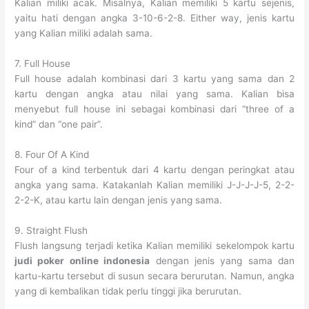
Kalian miliki acak. Misalnya, Kalian memiliki 5 kartu sejenis,
yaitu hati dengan angka 3-10-6-2-8. Either way, jenis kartu
yang Kalian miliki adalah sama.
7. Full House
Full house adalah kombinasi dari 3 kartu yang sama dan 2
kartu dengan angka atau nilai yang sama. Kalian bisa
menyebut full house ini sebagai kombinasi dari “three of a
kind” dan “one pair”.
8. Four Of A Kind
Four of a kind terbentuk dari 4 kartu dengan peringkat atau
angka yang sama. Katakanlah Kalian memiliki J-J-J-J-5, 2-2-
2-2-K, atau kartu lain dengan jenis yang sama.
9. Straight Flush
Flush langsung terjadi ketika Kalian memiliki sekelompok kartu
judi poker online indonesia
dengan jenis yang sama dan
kartu-kartu tersebut di susun secara berurutan. Namun, angka
yang di kembalikan tidak perlu tinggi jika berurutan.